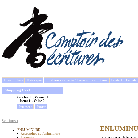
Historique
Conditions de vente / Terms and conditions
Contact
Le palai
Accueil / Home
Shopping Cart
Articles:
0 , Valeur:
0
Items
0 , Value
0
Paiement
Panier
Sections :
ENLUMIN
ENLUMINURE
Accessoires de l'enluminure
Indissociable de 
Pigments