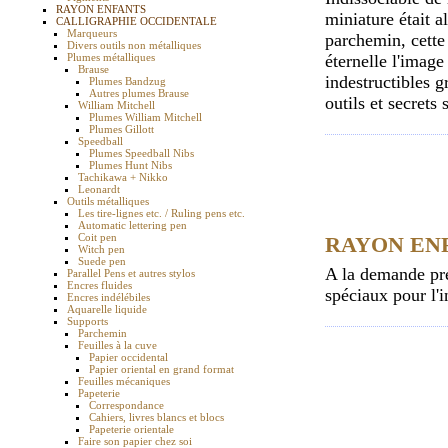
RAYON ENFANTS
miniature était a
CALLIGRAPHIE OCCIDENTALE
Marqueurs
parchemin, cette
Divers outils non métalliques
Plumes métalliques
éternelle l'image
Brause
indestructibles g
Plumes Bandzug
Autres plumes Brause
outils et secrets 
William Mitchell
Plumes William Mitchell
Plumes Gillott
Speedball
Plumes Speedball Nibs
Plumes Hunt Nibs
Tachikawa + Nikko
Leonardt
Outils métalliques
Les tire-lignes etc. / Ruling pens etc.
Automatic lettering pen
Coit pen
RAYON EN
Witch pen
Suede pen
A la demande pre
Parallel Pens et autres stylos
Encres fluides
spéciaux pour l'i
Encres indélébiles
Aquarelle liquide
Supports
Parchemin
Feuilles à la cuve
Papier occidental
Papier oriental en grand format
Feuilles mécaniques
Papeterie
Correspondance
Cahiers, livres blancs et blocs
Papeterie orientale
Faire son papier chez soi