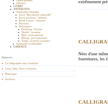
Cartes postales
extrêmement préci
Affiches
LIVRES
ANTIQUITES
Antiquités orientales
Encre "Revolution culturelle"
Encre ancienne / Inkstick
Pierre à encre / Inkstone
Pinceaux
Accessoires
Packfung / Encrier
Shuidi / verseuse
Bijia / pose-pinceau
Bitong / pot à pinceaux
CALLIGRA
Yatate / écritoire portative
Antiquités occidentales
CADEAUX
Nées d'une même
Annexes
fournitures, les 
La calligraphie sans frontières
Liens, links, lieux et liaisons
Historique
Archives
CALLIGRAP