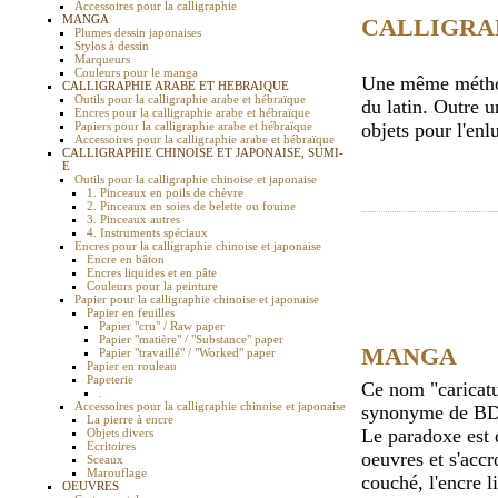
Accessoires pour la calligraphie
MANGA
CALLIGRA
Plumes dessin japonaises
Stylos à dessin
Marqueurs
Couleurs pour le manga
Une même méthode
CALLIGRAPHIE ARABE ET HEBRAIQUE
Outils pour la calligraphie arabe et hébraïque
du latin. Outre u
Encres pour la calligraphie arabe et hébraïque
Papiers pour la calligraphie arabe et hébraïque
objets pour l'enl
Accessoires pour la calligraphie arabe et hébraïque
CALLIGRAPHIE CHINOISE ET JAPONAISE, SUMI-
E
Outils pour la calligraphie chinoise et japonaise
1. Pinceaux en poils de chèvre
2. Pinceaux en soies de belette ou fouine
3. Pinceaux autres
4. Instruments spéciaux
Encres pour la calligraphie chinoise et japonaise
Encre en bâton
Encres liquides et en pâte
Couleurs pour la peinture
Papier pour la calligraphie chinoise et japonaise
Papier en feuilles
Papier "cru" / Raw paper
Papier "matière" / "Substance" paper
MANGA
Papier "travaillé" / "Worked" paper
Papier en rouleau
Papeterie
Ce nom "caricatu
.
Accessoires pour la calligraphie chinoise et japonaise
synonyme de BD 
La pierre à encre
Le paradoxe est 
Objets divers
Ecritoires
oeuvres et s'accr
Sceaux
Marouflage
couché, l'encre 
OEUVRES