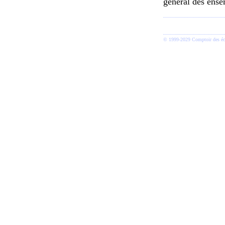
général des ense
© 1999-2029 Comptoir des écr