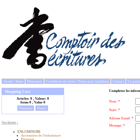
Historique
Conditions de vente / Terms and conditions
Contact
Le palai
Accueil / Home
Completez les inform
Shopping Cart
Articles:
0 , Valeur:
0
Nom: *
Items
0 , Value
0
Paiement
Panier
Sujet: *
Adresse Email: *
Sections :
Message: *
ENLUMINURE
Accessoires de l'enluminure
Pigments