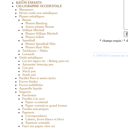
RAYON ENFANTS
CALLIGRAPHIE OCCIDENTALE
Marqueurs
Divers outils non métalliques
Plumes métalliques
Brause
Plumes Bandzug
Autres plumes Brause
William Mitchell
Plumes William Mitchell
Plumes Gillott
Speedball
* champs requis / * d
Plumes Speedball Nibs
Plumes Hunt Nibs
Tachikawa + Nikko
Leonardt
© 1999-2029 Comptoir des écr
Outils métalliques
Les tire-lignes etc. / Ruling pens etc.
Automatic lettering pen
Coit pen
Witch pen
Suede pen
Parallel Pens et autres stylos
Encres fluides
Encres indélébiles
Aquarelle liquide
Supports
Parchemin
Feuilles à la cuve
Papier occidental
Papier oriental en grand format
Feuilles mécaniques
Papeterie
Correspondance
Cahiers, livres blancs et blocs
Papeterie orientale
Faire son papier chez soi