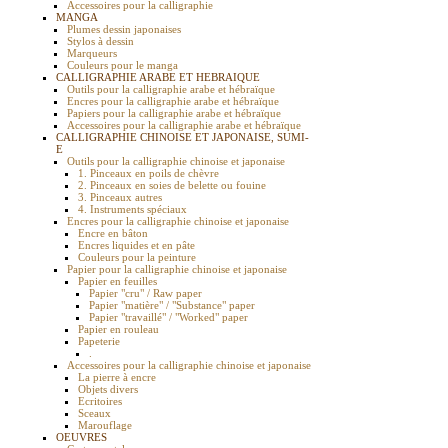
Accessoires pour la calligraphie
MANGA
Plumes dessin japonaises
Stylos à dessin
Marqueurs
Couleurs pour le manga
CALLIGRAPHIE ARABE ET HEBRAIQUE
Outils pour la calligraphie arabe et hébraïque
Encres pour la calligraphie arabe et hébraïque
Papiers pour la calligraphie arabe et hébraïque
Accessoires pour la calligraphie arabe et hébraïque
CALLIGRAPHIE CHINOISE ET JAPONAISE, SUMI-
E
Outils pour la calligraphie chinoise et japonaise
1. Pinceaux en poils de chèvre
2. Pinceaux en soies de belette ou fouine
3. Pinceaux autres
4. Instruments spéciaux
Encres pour la calligraphie chinoise et japonaise
Encre en bâton
Encres liquides et en pâte
Couleurs pour la peinture
Papier pour la calligraphie chinoise et japonaise
Papier en feuilles
Papier "cru" / Raw paper
Papier "matière" / "Substance" paper
Papier "travaillé" / "Worked" paper
Papier en rouleau
Papeterie
.
Accessoires pour la calligraphie chinoise et japonaise
La pierre à encre
Objets divers
Ecritoires
Sceaux
Marouflage
OEUVRES