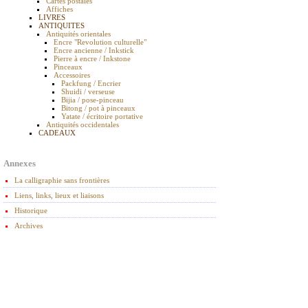
Cartes postales
Affiches
LIVRES
ANTIQUITES
Antiquités orientales
Encre "Revolution culturelle"
Encre ancienne / Inkstick
Pierre à encre / Inkstone
Pinceaux
Accessoires
Packfung / Encrier
Shuidi / verseuse
Bijia / pose-pinceau
Bitong / pot à pinceaux
Yatate / écritoire portative
Antiquités occidentales
CADEAUX
Annexes
La calligraphie sans frontières
Liens, links, lieux et liaisons
Historique
Archives