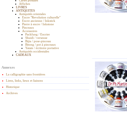
Cartes postales
Affiches
LIVRES
ANTIQUITES
Antiquités orientales
Encre "Revolution culturelle"
Encre ancienne / Inkstick
Pierre à encre / Inkstone
Pinceaux
Accessoires
Packfung / Encrier
Shuidi / verseuse
Bijia / pose-pinceau
Bitong / pot à pinceaux
Yatate / écritoire portative
Antiquités occidentales
CADEAUX
Annexes
La calligraphie sans frontières
Liens, links, lieux et liaisons
Historique
Archives