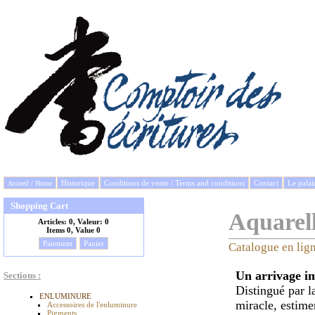
Historique
Conditions de vente / Terms and conditions
Contact
Le palai
Accueil / Home
Shopping Cart
Aquarell
Articles:
0, Valeur:
0
Items
0, Value
0
Paiement
Panier
Catalogue en lig
Un arrivage im
Sections :
Distingué par l
ENLUMINURE
miracle, estimen
Accessoires de l'enluminure
Pigments