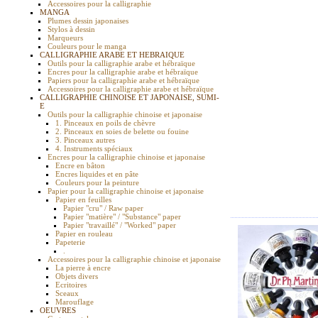
Accessoires pour la calligraphie
MANGA
Plumes dessin japonaises
Stylos à dessin
Marqueurs
Couleurs pour le manga
CALLIGRAPHIE ARABE ET HEBRAIQUE
Outils pour la calligraphie arabe et hébraïque
Encres pour la calligraphie arabe et hébraïque
Papiers pour la calligraphie arabe et hébraïque
Accessoires pour la calligraphie arabe et hébraïque
CALLIGRAPHIE CHINOISE ET JAPONAISE, SUMI-
E
Outils pour la calligraphie chinoise et japonaise
1. Pinceaux en poils de chèvre
2. Pinceaux en soies de belette ou fouine
3. Pinceaux autres
4. Instruments spéciaux
Encres pour la calligraphie chinoise et japonaise
Encre en bâton
Encres liquides et en pâte
Couleurs pour la peinture
Papier pour la calligraphie chinoise et japonaise
Papier en feuilles
Papier "cru" / Raw paper
Papier "matière" / "Substance" paper
Papier "travaillé" / "Worked" paper
Papier en rouleau
Papeterie
.
Accessoires pour la calligraphie chinoise et japonaise
La pierre à encre
Objets divers
Ecritoires
Sceaux
Marouflage
OEUVRES