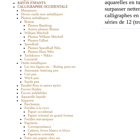
aquarelles en t
RAYON ENFANTS
CALLIGRAPHIE OCCIDENTALE
surpasser nette
Marqueurs
Divers outils non métalliques
calligraphes en
Plumes métalliques
séries de 12 (tr
Brause
Plumes Bandzug
Autres plumes Brause
William Mitchell
Plumes William Mitchell
Plumes Gillott
Speedball
Plumes Speedball Nibs
Plumes Hunt Nibs
Tachikawa + Nikko
Leonardt
Outils métalliques
Les tire-lignes etc. / Ruling pens etc.
Automatic lettering pen
Coit pen
Witch pen
Suede pen
Parallel Pens et autres stylos
Encres fluides
Encres indélébiles
Aquarelle liquide
Supports
Parchemin
Feuilles à la cuve
Papier occidental
Papier oriental en grand format
Feuilles mécaniques
Papeterie
Correspondance
Cahiers, livres blancs et blocs
Papeterie orientale
Faire son papier chez soi