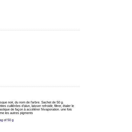
que noir, du nom de l'arbre. Sachet de 50 g.
ites cuillérées d'alun, laisser refroidir, filtrer, étaler le
astique de façon à accélérer l'évaporation. une fois
omme les autres pigments
ag of 50 g