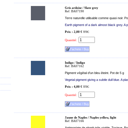
Gris ardoise / Slate grey
Ref: BA07190
Terre naturelle utilisable comme quasi noir. Po
Earth pigment of a dark almost black grey. A pl
Prix : 2,00 €
TTC
Quantité:
Indigo / Indigo
Ref: BA07162
Pigment végétal d'un bleu éteint. Pot de 5 g
Vegetal pigment giving a subtle dull blue. A plas
Prix : 4,00 €
TTC
Quantité:
Jaune de Naples / Naples yellow, light
Ref: BA07166
Antimoniate de plomb très stable. Toxique. Po