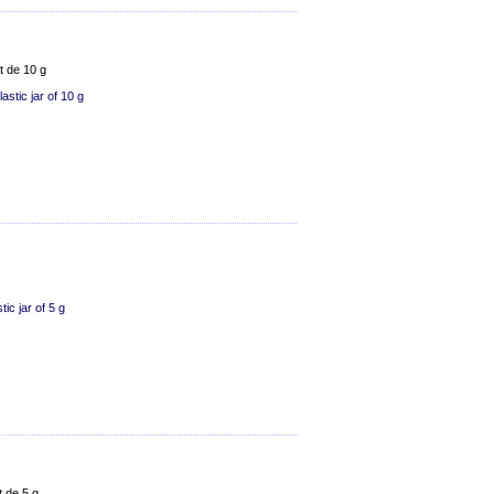
t de 10 g
astic jar of 10 g
tic jar of 5 g
t de 5 g