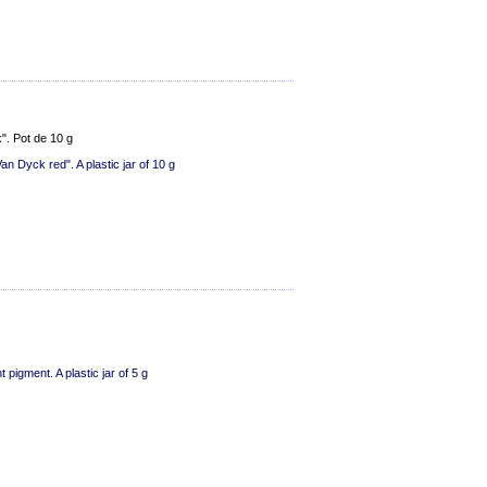
". Pot de 10 g
n Dyck red". A plastic jar of 10 g
 pigment. A plastic jar of 5 g