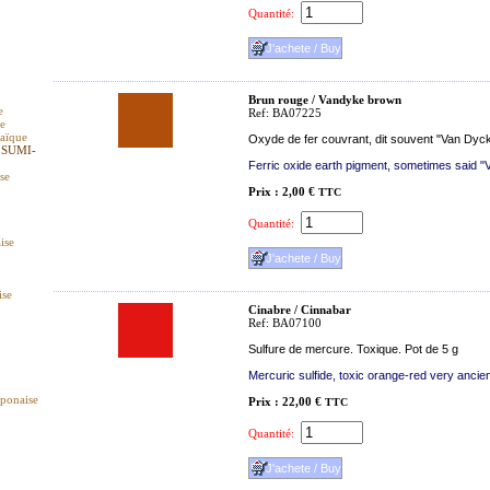
Quantité:
Brun rouge / Vandyke brown
e
Ref: BA07225
ue
raïque
Oxyde de fer couvrant, dit souvent "Van Dyck
 SUMI-
Ferric oxide earth pigment, sometimes said "Va
ise
Prix : 2,00 €
TTC
Quantité:
ise
ise
Cinabre / Cinnabar
Ref: BA07100
Sulfure de mercure. Toxique. Pot de 5 g
Mercuric sulfide, toxic orange-red very ancient
aponaise
Prix : 22,00 €
TTC
Quantité: