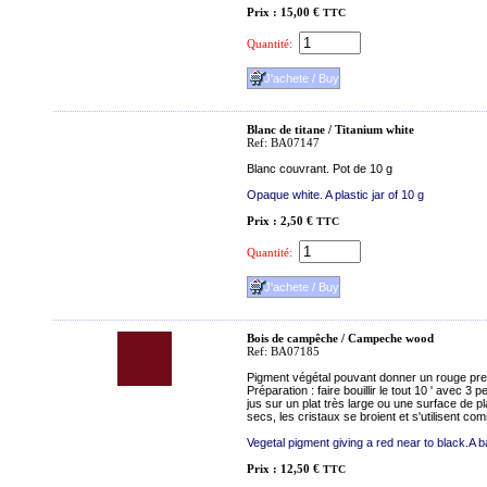
Prix : 15,00 €
TTC
Quantité:
Blanc de titane / Titanium white
Ref: BA07147
Blanc couvrant. Pot de 10 g
Opaque white. A plastic jar of 10 g
Prix : 2,50 €
TTC
Quantité:
Bois de campêche / Campeche wood
Ref: BA07185
Pigment végétal pouvant donner un rouge pres
Préparation : faire bouillir le tout 10 ' avec 3 pet
jus sur un plat très large ou une surface de pl
secs, les cristaux se broient et s'utilisent c
Vegetal pigment giving a red near to black.A b
Prix : 12,50 €
TTC