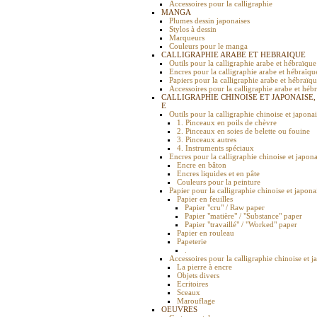
Accessoires pour la calligraphie
MANGA
Plumes dessin japonaises
Stylos à dessin
Marqueurs
Couleurs pour le manga
CALLIGRAPHIE ARABE ET HEBRAIQUE
Outils pour la calligraphie arabe et hébraïque
Encres pour la calligraphie arabe et hébraïqu
Papiers pour la calligraphie arabe et hébraïq
Accessoires pour la calligraphie arabe et héb
CALLIGRAPHIE CHINOISE ET JAPONAISE,
E
Outils pour la calligraphie chinoise et japona
1. Pinceaux en poils de chèvre
2. Pinceaux en soies de belette ou fouine
3. Pinceaux autres
4. Instruments spéciaux
Encres pour la calligraphie chinoise et japona
Encre en bâton
Encres liquides et en pâte
Couleurs pour la peinture
Papier pour la calligraphie chinoise et japona
Papier en feuilles
Papier "cru" / Raw paper
Papier "matière" / "Substance" paper
Papier "travaillé" / "Worked" paper
Papier en rouleau
Papeterie
.
Accessoires pour la calligraphie chinoise et j
La pierre à encre
Objets divers
Ecritoires
Sceaux
Marouflage
OEUVRES