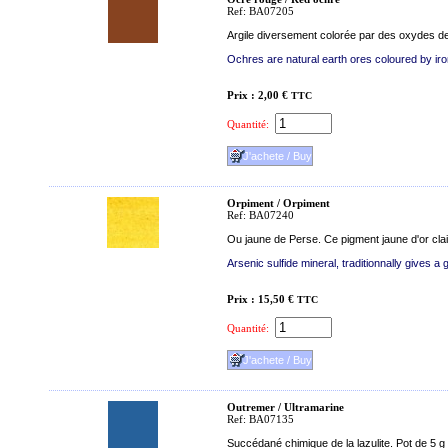
Ref: BA07205
Argile diversement colorée par des oxydes de 
Ochres are natural earth ores coloured by iron
Prix : 2,00 €
TTC
Quantité:
Orpiment / Orpiment
Ref: BA07240
Ou jaune de Perse. Ce pigment jaune d'or clair
Arsenic sulfide mineral, traditionnally gives a go
Prix : 15,50 €
TTC
Quantité:
Outremer / Ultramarine
Ref: BA07135
Succédané chimique de la lazulite. Pot de 5 g