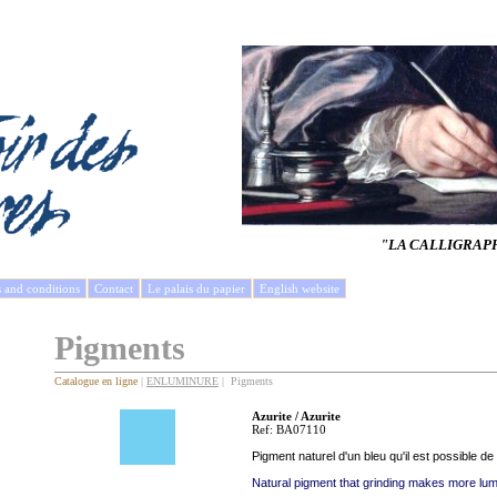
"LA CALLIGRAP
s and conditions
Contact
Le palais du papier
English website
Pigments
Catalogue en ligne
|
ENLUMINURE
| Pigments
Azurite / Azurite
Ref: BA07110
Pigment naturel d'un bleu qu'il est possible d
Natural pigment that grinding makes more lumi