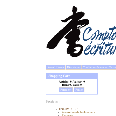
Historique
Conditions de vente / Term
Accueil / Home
Shopping Cart
Articles:
0, Valeur:
0
Items
0, Value
0
Paiement
Panier
Sections :
ENLUMINURE
Accessoires de l'enluminure
Pigments