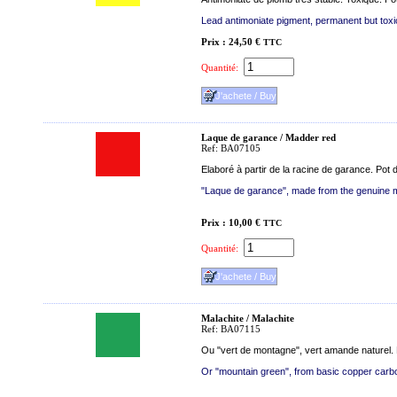
Lead antimoniate pigment, permanent but toxic. 
Prix : 24,50 €
TTC
Quantité:
Laque de garance / Madder red
Ref: BA07105
Elaboré à partir de la racine de garance. Pot 
"Laque de garance", made from the genuine mad
Prix : 10,00 €
TTC
Quantité:
Malachite / Malachite
Ref: BA07115
Ou "vert de montagne", vert amande naturel. 
Or "mountain green", from basic copper carbona