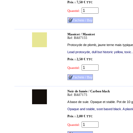
Prix : 7,50 €
TTC
Quantité:
Massicot / Massicot
Ref: BA07155
Protoxyde de plomb, jaune terne mais typique
Lead protoxyde, dull but historic yellow, toxic. 
Prix : 2,50 €
TTC
Quantité:
Noir de fumée / Carbon black
Ref: BA07175
A base de suie. Opaque et stable. Pot de 10 g
Opaque and stable, soot based black. A plastic
Prix : 2,00 €
TTC
Quantité: