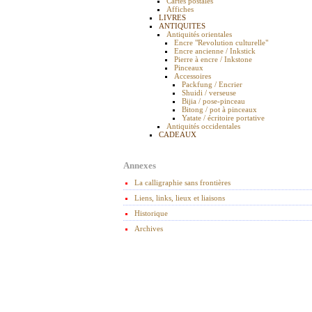
Cartes postales
Affiches
LIVRES
ANTIQUITES
Antiquités orientales
Encre "Revolution culturelle"
Encre ancienne / Inkstick
Pierre à encre / Inkstone
Pinceaux
Accessoires
Packfung / Encrier
Shuidi / verseuse
Bijia / pose-pinceau
Bitong / pot à pinceaux
Yatate / écritoire portative
Antiquités occidentales
CADEAUX
Annexes
La calligraphie sans frontières
Liens, links, lieux et liaisons
Historique
Archives