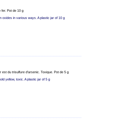
fer. Pot de 10 g
 oxides in various ways. A plastic jar of 10 g
 est du trisulfure d'arsenic. Toxique. Pot de 5 g
ld yellow, toxic. A plastic jar of 5 g