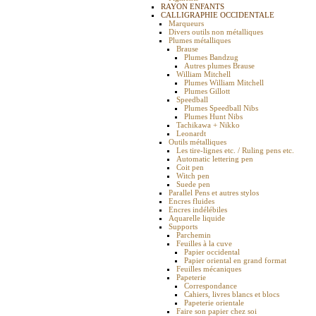
RAYON ENFANTS
CALLIGRAPHIE OCCIDENTALE
Marqueurs
Divers outils non métalliques
Plumes métalliques
Brause
Plumes Bandzug
Autres plumes Brause
William Mitchell
Plumes William Mitchell
Plumes Gillott
Speedball
Plumes Speedball Nibs
Plumes Hunt Nibs
Tachikawa + Nikko
Leonardt
Outils métalliques
Les tire-lignes etc. / Ruling pens etc.
Automatic lettering pen
Coit pen
Witch pen
Suede pen
Parallel Pens et autres stylos
Encres fluides
Encres indélébiles
Aquarelle liquide
Supports
Parchemin
Feuilles à la cuve
Papier occidental
Papier oriental en grand format
Feuilles mécaniques
Papeterie
Correspondance
Cahiers, livres blancs et blocs
Papeterie orientale
Faire son papier chez soi