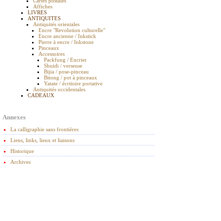
Cartes postales
Affiches
LIVRES
ANTIQUITES
Antiquités orientales
Encre "Revolution culturelle"
Encre ancienne / Inkstick
Pierre à encre / Inkstone
Pinceaux
Accessoires
Packfung / Encrier
Shuidi / verseuse
Bijia / pose-pinceau
Bitong / pot à pinceaux
Yatate / écritoire portative
Antiquités occidentales
CADEAUX
Annexes
La calligraphie sans frontières
Liens, links, lieux et liaisons
Historique
Archives