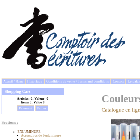
Historique
Conditions de vente / Terms and conditions
Contact
Le palai
Accueil / Home
Shopping Cart
Couleur
Articles:
0, Valeur:
0
Items
0, Value
0
Paiement
Panier
Catalogue en lig
Sections :
ENLUMINURE
Accessoires de l'enluminure
Pigments