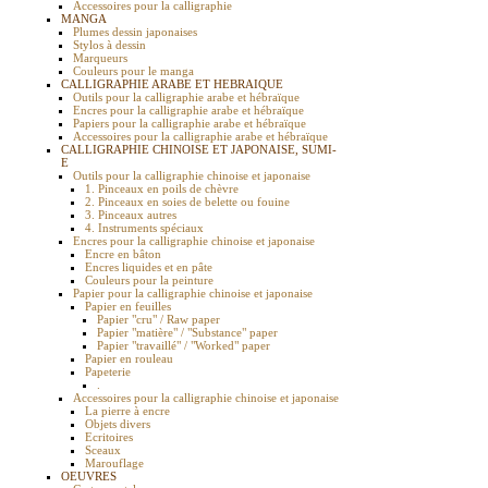
Accessoires pour la calligraphie
MANGA
Plumes dessin japonaises
Stylos à dessin
Marqueurs
Couleurs pour le manga
CALLIGRAPHIE ARABE ET HEBRAIQUE
Outils pour la calligraphie arabe et hébraïque
Encres pour la calligraphie arabe et hébraïque
Papiers pour la calligraphie arabe et hébraïque
Accessoires pour la calligraphie arabe et hébraïque
CALLIGRAPHIE CHINOISE ET JAPONAISE, SUMI-
E
Outils pour la calligraphie chinoise et japonaise
1. Pinceaux en poils de chèvre
2. Pinceaux en soies de belette ou fouine
3. Pinceaux autres
4. Instruments spéciaux
Encres pour la calligraphie chinoise et japonaise
Encre en bâton
Encres liquides et en pâte
Couleurs pour la peinture
Papier pour la calligraphie chinoise et japonaise
Papier en feuilles
Papier "cru" / Raw paper
Papier "matière" / "Substance" paper
Papier "travaillé" / "Worked" paper
Papier en rouleau
Papeterie
.
Accessoires pour la calligraphie chinoise et japonaise
La pierre à encre
Objets divers
Ecritoires
Sceaux
Marouflage
OEUVRES