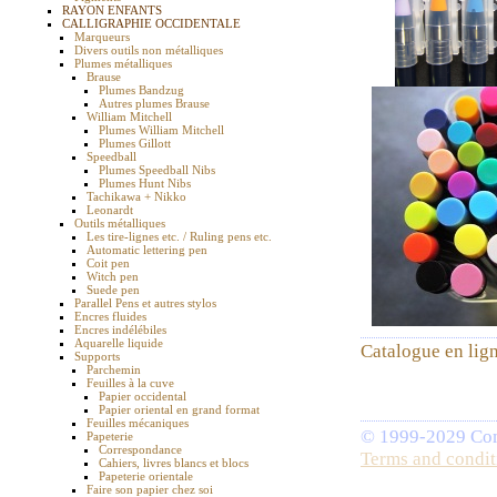
RAYON ENFANTS
CALLIGRAPHIE OCCIDENTALE
Marqueurs
Divers outils non métalliques
Plumes métalliques
Brause
Plumes Bandzug
Autres plumes Brause
William Mitchell
Plumes William Mitchell
Plumes Gillott
Speedball
Plumes Speedball Nibs
Plumes Hunt Nibs
Tachikawa + Nikko
Leonardt
Outils métalliques
Les tire-lignes etc. / Ruling pens etc.
Automatic lettering pen
Coit pen
Witch pen
Suede pen
Parallel Pens et autres stylos
Encres fluides
Encres indélébiles
Aquarelle liquide
Catalogue en lig
Supports
Parchemin
Feuilles à la cuve
Papier occidental
Papier oriental en grand format
Feuilles mécaniques
© 1999-2029 Comp
Papeterie
Correspondance
Terms and condit
Cahiers, livres blancs et blocs
Papeterie orientale
Faire son papier chez soi