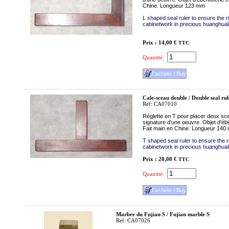
Chine. Longueur 123 mm
L shaped seal ruler to ensure the ri
cabinetwork in precious huanghua
Prix : 14,00 €
TTC
Quantité:
Cale-sceau double / Double seal rul
Ref: CA07010
Réglette en T pour placer deux sc
signature d'une oeuvre. Objet d'é
Fait main en Chine. Longueur 140
T shaped seal ruler to ensure the ri
cabinetwork in precious huanghua
Prix : 20,00 €
TTC
Quantité:
Marbre du Fujian S / Fujian marble S
Ref: CA07026