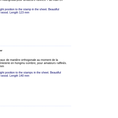
ght position to the stamp in the sheet. Beautiful
li wood. Length 123 mm
er
eaux de manière orthogonale au moment de la
bénisterie en hongmu sombre, pour amateurs raffinés.
 mm
ght position to the stamps in the sheet. Beautiful
li wood. Length 140 mm