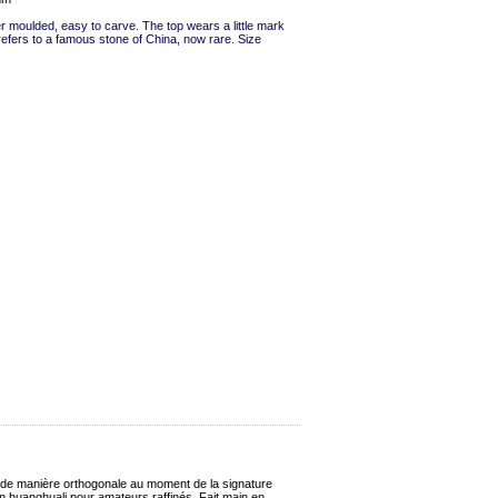
r moulded, easy to carve. The top wears a little mark
efers to a famous stone of China, now rare. Size
u de manière orthogonale au moment de la signature
en huanghuali pour amateurs raffinés. Fait main en