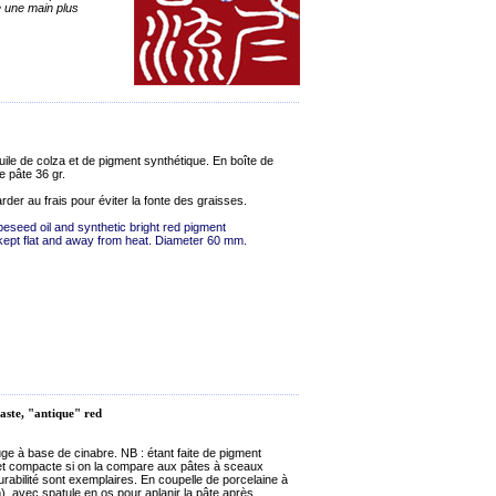
e une main plus
uile de colza et de pigment synthétique. En boîte de
 pâte 36 gr.
der au frais pour éviter la fonte des graisses.
eseed oil and synthetic bright red pigment
 kept flat and away from heat. Diameter 60 mm.
paste, "antique" red
ge à base de cinabre. NB : étant faite de pigment
 et compacte si on la compare aux pâtes à sceaux
rabilité sont exemplaires. En coupelle de porcelaine à
, avec spatule en os pour aplanir la pâte après