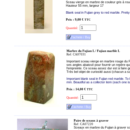
Sceau vierge en marbre de couleur gris à rou
Hauteur 55 mm, largeur 17
Blank seal in Fujian grey to red marble. Pret
Prix : 9,00 €
TTC
Quantité:
Marbre du Fujian L / Fujian marble L
Ref: CA07031
Important sceau vierge en marbre rouge du Fu
ses angles abaissé pour fournir un repère q
l'empreinte. Ce sceau assez dur est à faire 
Très bel objet de curiosité aussi (chacun a 
Important blank seal in Fujian red marble. To
mm. Beautiful as a collector item (each one is
Prix : 14,00 €
TTC
Quantité:
Paire de sceaux à graver
Ref: CA07220
Sceaux en marbre du Fujian à graver so