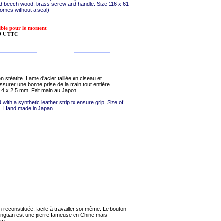
d beech wood, brass screw and handle. Size 116 x 61
omes without a seal)
ible pour le moment
0 €
TTC
 stéatite. Lame d'acier taillée en ciseau et
ssurer une bonne prise de la main tout entière.
x 4 x 2,5 mm. Fait main au Japon
d with a synthetic leather strip to ensure grip. Size of
m. Hand made in Japan
n reconstituée, facile à travailler soi-même. Le bouton
ingtian est une pierre fameuse en Chine mais
mm