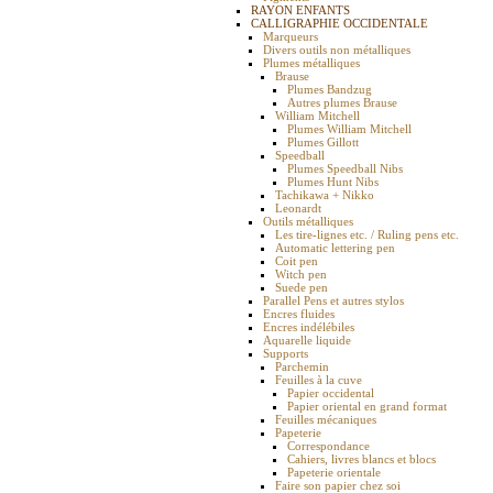
RAYON ENFANTS
CALLIGRAPHIE OCCIDENTALE
Marqueurs
Divers outils non métalliques
Plumes métalliques
Brause
Plumes Bandzug
Autres plumes Brause
William Mitchell
Plumes William Mitchell
Plumes Gillott
Speedball
Plumes Speedball Nibs
Plumes Hunt Nibs
Tachikawa + Nikko
Leonardt
Outils métalliques
Les tire-lignes etc. / Ruling pens etc.
Automatic lettering pen
Coit pen
Witch pen
Suede pen
Parallel Pens et autres stylos
Encres fluides
Encres indélébiles
Aquarelle liquide
Supports
Parchemin
Feuilles à la cuve
Papier occidental
Papier oriental en grand format
Feuilles mécaniques
Papeterie
Correspondance
Cahiers, livres blancs et blocs
Papeterie orientale
Faire son papier chez soi