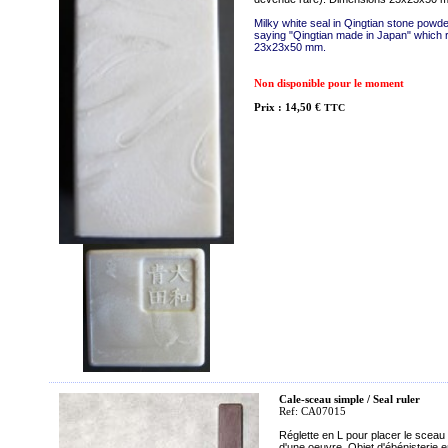
Milky white seal in Qingtian stone powde
saying "Qingtian made in Japan" which r
23x23x50 mm.
Non disponible pour le moment
Prix : 14,50 €
TTC
Cale-sceau simple / Seal ruler
Ref: CA07015
Réglette en L pour placer le scea
d'une oeuvre. Objet d'ébénisterie 