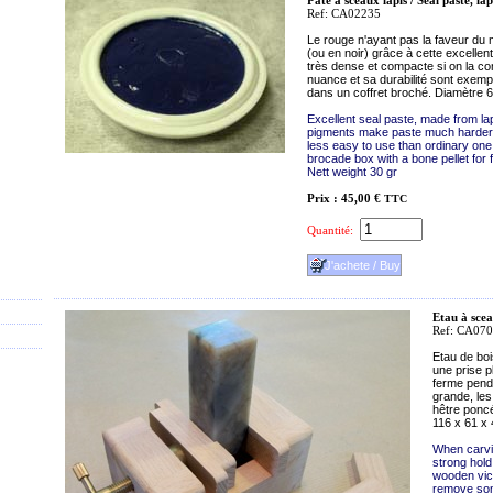
Pâte à sceaux lapis / Seal paste, lap
Ref: CA02235
Le rouge n'ayant pas la faveur du m
(ou en noir) grâce à cette excellen
très dense et compacte si on la c
nuance et sa durabilité sont exemp
dans un coffret broché. Diamètre 
Excellent seal paste, made from lap
pigments make paste much harder t
less easy to use than ordinary one
brocade box with a bone pellet for 
Nett weight 30 gr
Prix : 45,00 €
TTC
Quantité:
Etau à scea
Ref: CA07
Etau de boi
une prise p
ferme penda
grande, les
hêtre ponc
116 x 61 x
When carvin
strong hold
wooden vice
remove some