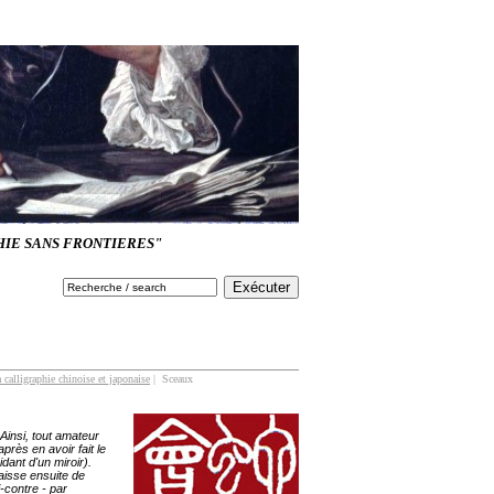
HIE SANS FRONTIERES"
 calligraphie chinoise et japonaise
| Sceaux
Ainsi, tout amateur
rès en avoir fait le
dant d'un miroir).
raisse ensuite de
-contre - par