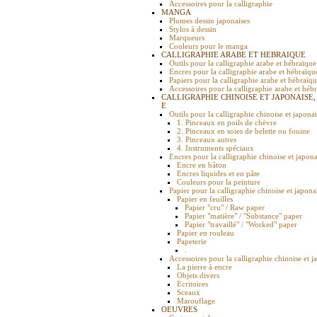
Accessoires pour la calligraphie
MANGA
Plumes dessin japonaises
Stylos à dessin
Marqueurs
Couleurs pour le manga
CALLIGRAPHIE ARABE ET HEBRAIQUE
Outils pour la calligraphie arabe et hébraïque
Encres pour la calligraphie arabe et hébraïqu
Papiers pour la calligraphie arabe et hébraïq
Accessoires pour la calligraphie arabe et héb
CALLIGRAPHIE CHINOISE ET JAPONAISE,
E
Outils pour la calligraphie chinoise et japona
1. Pinceaux en poils de chèvre
2. Pinceaux en soies de belette ou fouine
3. Pinceaux autres
4. Instruments spéciaux
Encres pour la calligraphie chinoise et japona
Encre en bâton
Encres liquides et en pâte
Couleurs pour la peinture
Papier pour la calligraphie chinoise et japona
Papier en feuilles
Papier "cru" / Raw paper
Papier "matière" / "Substance" paper
Papier "travaillé" / "Worked" paper
Papier en rouleau
Papeterie
.
Accessoires pour la calligraphie chinoise et j
La pierre à encre
Objets divers
Ecritoires
Sceaux
Marouflage
OEUVRES