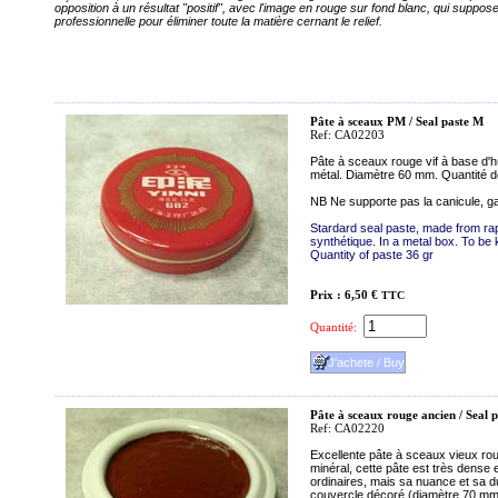
opposition à un résultat "positif", avec l'image en rouge sur fond blanc, qui suppos
professionnelle pour éliminer toute la matière cernant le relief.
Pâte à sceaux PM / Seal paste M
Ref: CA02203
Pâte à sceaux rouge vif à base d'h
métal. Diamètre 60 mm. Quantité de
NB Ne supporte pas la canicule, gar
Stardard seal paste, made from rap
synthétique. In a metal box. To be
Quantity of paste 36 gr
Prix : 6,50 €
TTC
Quantité:
Pâte à sceaux rouge ancien / Seal 
Ref: CA02220
Excellente pâte à sceaux vieux rou
minéral, cette pâte est très dense
ordinaires, mais sa nuance et sa du
couvercle décoré (diamètre 70 mm)