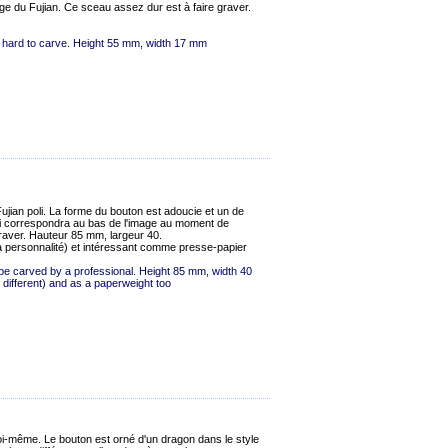
ge du Fujian. Ce sceau assez dur est à faire graver.
ty hard to carve. Height 55 mm, width 17 mm
jian poli. La forme du bouton est adoucie et un de
ui correspondra au bas de l'image au moment de
graver. Hauteur 85 mm, largeur 40.
sa personnalité) et intéressant comme presse-papier
 be carved by a professional. Height 85 mm, width 40
 different) and as a paperweight too
i-même. Le bouton est orné d'un dragon dans le style