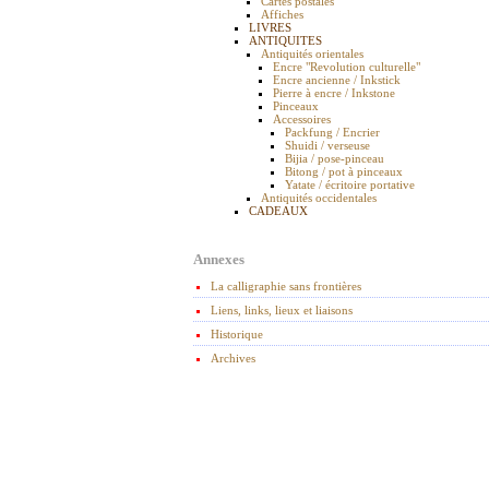
Cartes postales
Affiches
LIVRES
ANTIQUITES
Antiquités orientales
Encre "Revolution culturelle"
Encre ancienne / Inkstick
Pierre à encre / Inkstone
Pinceaux
Accessoires
Packfung / Encrier
Shuidi / verseuse
Bijia / pose-pinceau
Bitong / pot à pinceaux
Yatate / écritoire portative
Antiquités occidentales
CADEAUX
Annexes
La calligraphie sans frontières
Liens, links, lieux et liaisons
Historique
Archives