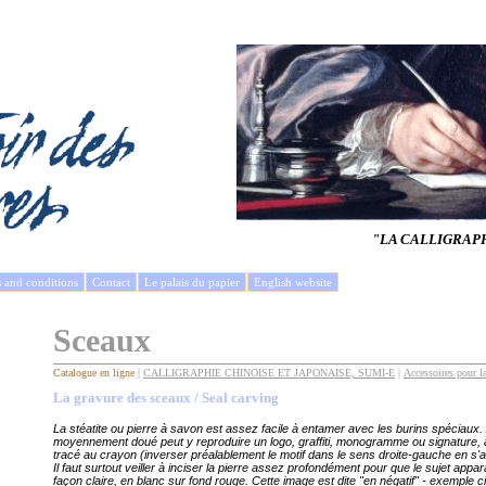
"LA CALLIGRAP
s and conditions
Contact
Le palais du papier
English website
Sceaux
Catalogue en ligne
|
CALLIGRAPHIE CHINOISE ET JAPONAISE, SUMI-E
|
Accessoires pour la
La gravure des sceaux / Seal carving
La stéatite ou pierre à savon est assez facile à entamer avec les burins spéciaux. 
moyennement doué peut y reproduire un logo, graffiti, monogramme ou signature, ap
tracé au crayon (inverser préalablement le motif dans le sens droite-gauche en s'ai
Il faut surtout veiller à inciser la pierre assez profondément pour que le sujet appa
façon claire, en blanc sur fond rouge. Cette image est dite "en négatif" - exemple ci