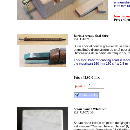
unvarnishe
x 46 mm (c
Non dispon
Prix : 40,0
Burin à sceau / Seal chisel
Ref: CA07005
Burin spécial pour la gravure de sceau en
emmaillotée d'une lanière de skaï pour a
Dimensions de la partie métallique 150 
This steel knife for carving seals is lace
the metal part 160 mm 150 x 4 x 2,5 m
Prix : 45,00 €
TTC
Quantité:
Sceau blanc / White seal
Ref: CA07250
Sceau blanc laiteux en pierre de Qingtia
est marqué "Qingtian faite au Japon" (Q
devenue rare). Dimensions 23x23x50 