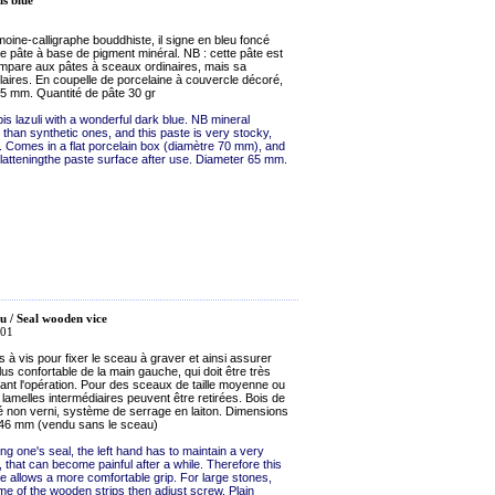
is blue
oine-calligraphe bouddhiste, il signe en bleu foncé
te pâte à base de pigment minéral. NB : cette pâte est
ompare aux pâtes à sceaux ordinaires, mais sa
laires. En coupelle de porcelaine à couvercle décoré,
65 mm. Quantité de pâte 30 gr
is lazuli with a wonderful dark blue. NB mineral
han synthetic ones, and this paste is very stocky,
. Comes in a flat porcelain box (diamètre 70 mm), and
flatteningthe paste surface after use. Diameter 65 mm.
u / Seal wooden vice
001
s à vis pour fixer le sceau à graver et ainsi assurer
lus confortable de la main gauche, qui doit être très
nt l'opération. Pour des sceaux de taille moyenne ou
 lamelles intermédiaires peuvent être retirées. Bois de
é non verni, système de serrage en laiton. Dimensions
 46 mm (vendu sans le sceau)
g one's seal, the left hand has to maintain a very
, that can become painful after a while. Therefore this
 allows a more comfortable grip. For large stones,
 of the wooden strips then adjust screw. Plain