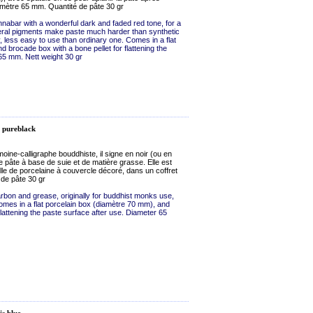
amètre 65 mm. Quantité de pâte 30 gr
nnabar with a wonderful dark and faded red tone, for a
neral pigments make paste much harder than synthetic
, less easy to use than ordinary one. Comes in a flat
 brocade box with a bone pellet for flattening the
65 mm. Nett weight 30 gr
, pureblack
oine-calligraphe bouddhiste, il signe en noir (ou en
e pâte à base de suie et de matière grasse. Elle est
elle de porcelaine à couvercle décoré, dans un coffret
de pâte 30 gr
rbon and grease, originally for buddhist monks use,
mes in a flat porcelain box (diamètre 70 mm), and
flattening the paste surface after use. Diameter 65