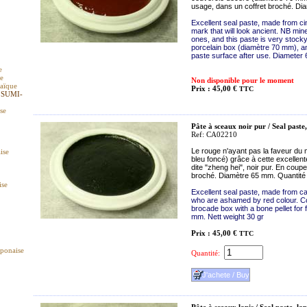
usage, dans un coffret broché. Di
Excellent seal paste, made from ci
mark that will look ancient. NB mi
ones, and this paste is very stocky
porcelain box (diamètre 70 mm), and
paste surface after use. Diameter 
e
ue
Non disponible pour le moment
raïque
Prix : 45,00 €
TTC
 SUMI-
ise
Pâte à sceaux noir pur / Seal paste
Ref: CA02210
Le rouge n'ayant pas la faveur du m
ise
bleu foncé) grâce à cette excellent
dite "zheng hei", noir pur. En coup
broché. Diamètre 65 mm. Quantité 
ise
Excellent seal paste, made from ca
who are ashamed by red colour. Co
brocade box with a bone pellet for 
mm. Nett weight 30 gr
Prix : 45,00 €
TTC
aponaise
Quantité: