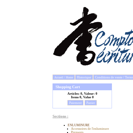
Historique
Conditions de vente / Term
Accueil / Home
Shopping Cart
Articles:
0, Valeur:
0
Items
0, Value
0
Paiement
Panier
Sections :
ENLUMINURE
Accessoires de l'enluminure
Pigments