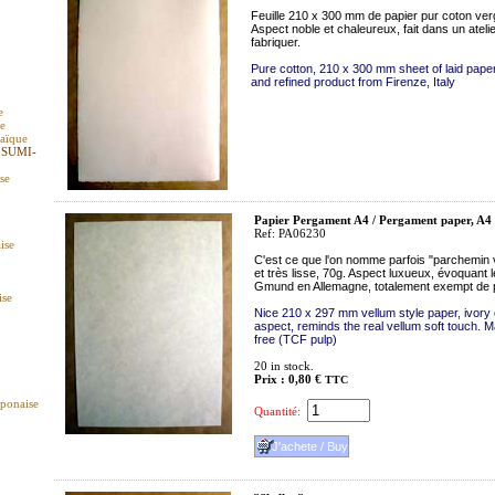
Feuille 210 x 300 mm de papier pur coton vergé
Aspect noble et chaleureux, fait dans un atel
fabriquer.
Pure cotton, 210 x 300 mm sheet of laid pape
and refined product from Firenze, Italy
e
ue
raïque
 SUMI-
ise
Papier Pergament A4 / Pergament paper, A4
Ref: PA06230
ise
C'est ce que l'on nomme parfois "parchemin vé
et très lisse, 70g. Aspect luxueux, évoquant
Gmund en Allemagne, totalement exempt de pr
ise
Nice 210 x 297 mm vellum style paper, ivory
aspect, reminds the real vellum soft touch. 
free (TCF pulp)
20
in stock.
Prix : 0,80 €
TTC
aponaise
Quantité: