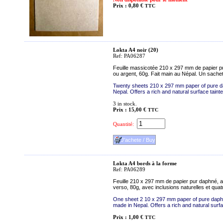
Prix : 0,80 €
TTC
Lokta A4 noir (20)
Ref: PA06287
Feuille massicotée 210 x 297 mm de papier pur
ou argent, 60g. Fait main au Népal. Un sachet 
Twenty sheets 210 x 297 mm paper of pure d
Nepal. Offers a rich and natural surface taint
3
in stock.
Prix : 15,00 €
TTC
Quantité:
Lokta A4 bords à la forme
Ref: PA06289
Feuille 210 x 297 mm de papier pur daphné, as
verso, 80g, avec inclusions naturelles et quat
One sheet 2 10 x 297 mm paper of pure daphn
made in Nepal. Offers a rich and natural surf
Prix : 1,00 €
TTC