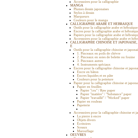
Accessoires pour la calligraphie
MANGA
Plumes dessin japonaises
Stylos à dessin
Marqueurs
Couleurs pour le manga
CALLIGRAPHIE ARABE ET HEBRAIQUE
Outils pour la calligraphie arabe et hébraïque
Encres pour la calligraphie arabe et hébraïqu
Papiers pour la calligraphie arabe et hébraïq
Accessoires pour la calligraphie arabe et héb
CALLIGRAPHIE CHINOISE ET JAPONAISE,
E
Outils pour la calligraphie chinoise et japona
1. Pinceaux en poils de chèvre
2. Pinceaux en soies de belette ou fouine
3. Pinceaux autres
4. Instruments spéciaux
Encres pour la calligraphie chinoise et japona
Encre en bâton
Encres liquides et en pâte
Couleurs pour la peinture
Papier pour la calligraphie chinoise et japona
Papier en feuilles
Papier "cru" / Raw paper
Papier "matière" / "Substance" paper
Papier "travaillé" / "Worked" paper
Papier en rouleau
Papeterie
.
Accessoires pour la calligraphie chinoise et j
La pierre à encre
Objets divers
Ecritoires
Sceaux
Marouflage
OEUVRES