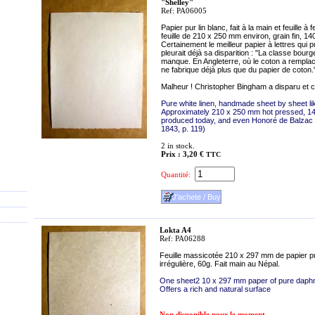
"Shelley"
Ref: PA06005
Papier pur lin blanc, fait à la main et feuille 
feuille de 210 x 250 mm environ, grain fin, 14
Certainement le meilleur papier à lettres qui
pleurait déjà sa disparition : "La classe bourge
manque. En Angleterre, où le coton a remplacé
ne fabrique déjà plus que du papier de coton."
Malheur ! Christopher Bingham a disparu et ce 
Pure white linen, handmade sheet by sheet like
Approximately 210 x 250 mm hot pressed, 140g
produced today, and even Honoré de Balzac si
1843, p. 119)
2
in stock.
Prix : 3,20 €
TTC
Quantité:
Lokta A4
Ref: PA06288
Feuille massicotée 210 x 297 mm de papier pu
irrégulière, 60g. Fait main au Népal.
One sheet2 10 x 297 mm paper of pure daphn
Offers a rich and natural surface
Non disponible pour le moment