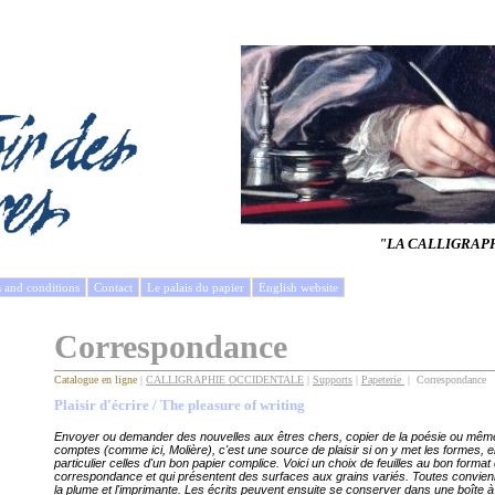
"LA CALLIGRAP
s and conditions
Contact
Le palais du papier
English website
Correspondance
Catalogue en ligne
|
CALLIGRAPHIE OCCIDENTALE
|
Supports
|
Papeterie
| Correspondance
Plaisir d'écrire / The pleasure of writing
Envoyer ou demander des nouvelles aux êtres chers, copier de la poésie ou même
comptes (comme ici, Molière), c'est une source de plaisir si on y met les formes, 
particulier celles d'un bon papier complice. Voici un choix de feuilles au bon format 
correspondance et qui présentent des surfaces aux grains variés. Toutes convien
la plume et l'imprimante. Les écrits peuvent ensuite se conserver dans une boîte à