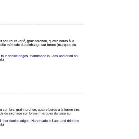
t naturel et varié, grain torchon, quatre bords à la
 vieille méthode du séchange sur forme (marques du
, four deckle edges. Handmade in Laos and dried on
ck)
ct sombre, grain torchon, quatre bords à la forme très
thode du séchage sur forme (marques du tissu au
l, four deckle edges. Handmade in Laos and dried on
ck)