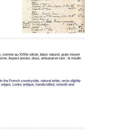
uve, comme au XVIIIe siècle, blanc naturel, grain moyen
orme. Aspect ancien, doux, artisanal et rare : le moulin
n the French countryside, natural white, recto slightly
le edges. Looks antique, handicrafted, smooth and