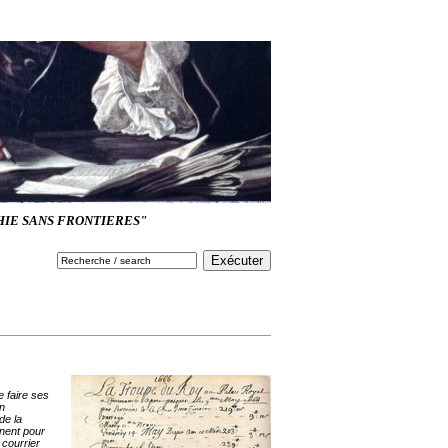
HIE SANS FRONTIERES"
 faire ses
en
de la
nent pour
 courrier