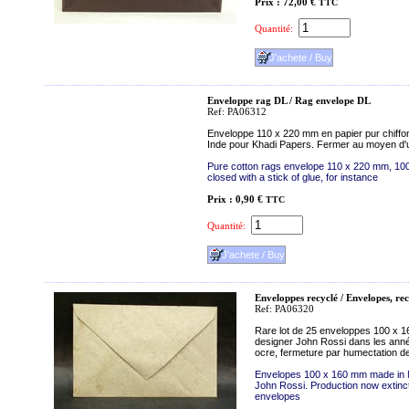
Prix : 72,00 €
TTC
Quantité:
Enveloppe rag DL / Rag envelope DL
Ref: PA06312
Enveloppe 110 x 220 mm en papier pur chiffon
Inde pour Khadi Papers. Fermer au moyen d'u
Pure cotton rags envelope 110 x 220 mm, 100
closed with a stick of glue, for instance
Prix : 0,90 €
TTC
Quantité:
Enveloppes recyclé / Envelopes, re
Ref: PA06320
Rare lot de 25 enveloppes 100 x 1
designer John Rossi dans les années
ocre, fermeture par humectation de
Envelopes 100 x 160 mm made in N
John Rossi. Production now extinct.
envelopes