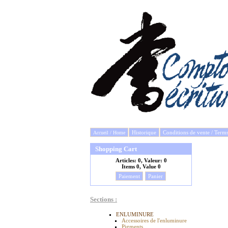
Historique
Conditions de vente / Term
Accueil / Home
Shopping Cart
Articles:
0, Valeur:
0
Items
0, Value
0
Paiement
Panier
Sections :
ENLUMINURE
Accessoires de l'enluminure
Pigments