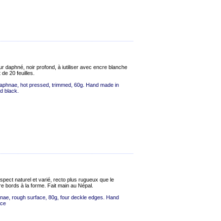
 daphné, noir profond, à iutiliser avec encre blanche
de 20 feuilles.
aphnae, hot pressed, trimmed, 60g. Hand made in
ed black.
pect naturel et varié, recto plus rugueux que le
re bords à la forme. Fait main au Népal.
ae, rough surface, 80g, four deckle edges. Hand
ace