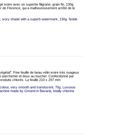
 ivoire avec un superbe filigrane, grain fin, 130g.
ier de Florence, qui a malheureusement arrêté de le
r, ivory shade with a superb watermark, 130g. Noble
gétal". Fine feuille de beau vélin ivoire très nuageux
 le parchemin et doux au toucher. Confectionné par
oduits chlorés. La feuille 210 x 297 mm
 colour, very smooth and translucent, 70g. Luxuous
Machine made by Gmund in Bavaria, totally chlorine