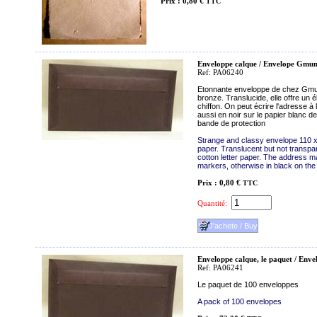
Prix : 0,80 €
TTC
Enveloppe calque / Envelope Gmu
Ref: PA06240
Etonnante enveloppe de chez Gmun
bronze. Translucide, elle offre un 
chiffon. On peut écrire l'adresse à 
aussi en noir sur le papier blanc d
bande de protection
Strange and classy envelope 110 x
paper. Translucent but not transpar
cotton letter paper. The address ma
markers, otherwise in black on the i
Prix : 0,80 €
TTC
Quantité:
Enveloppe calque, le paquet / Env
Ref: PA06241
Le paquet de 100 enveloppes
A pack of 100 envelopes