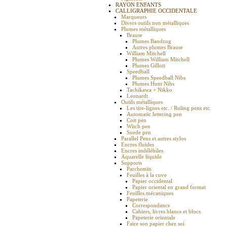
RAYON ENFANTS
CALLIGRAPHIE OCCIDENTALE
Marqueurs
Divers outils non métalliques
Plumes métalliques
Brause
Plumes Bandzug
Autres plumes Brause
William Mitchell
Plumes William Mitchell
Plumes Gillott
Speedball
Plumes Speedball Nibs
Plumes Hunt Nibs
Tachikawa + Nikko
Leonardt
Outils métalliques
Les tire-lignes etc. / Ruling pens etc.
Automatic lettering pen
Coit pen
Witch pen
Suede pen
Parallel Pens et autres stylos
Encres fluides
Encres indélébiles
Aquarelle liquide
Supports
Parchemin
Feuilles à la cuve
Papier occidental
Papier oriental en grand format
Feuilles mécaniques
Papeterie
Correspondance
Cahiers, livres blancs et blocs
Papeterie orientale
Faire son papier chez soi