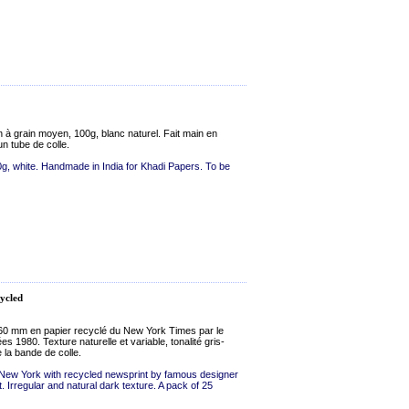
 à grain moyen, 100g, blanc naturel. Fait main en
n tube de colle.
g, white. Handmade in India for Khadi Papers. To be
cycled
60 mm en papier recyclé du New York Times par le
 1980. Texture naturelle et variable, tonalité gris-
 la bande de colle.
ew York with recycled newsprint by famous designer
 Irregular and natural dark texture. A pack of 25