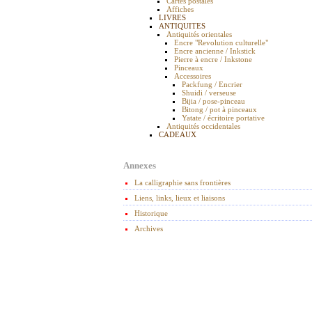
Cartes postales
Affiches
LIVRES
ANTIQUITES
Antiquités orientales
Encre "Revolution culturelle"
Encre ancienne / Inkstick
Pierre à encre / Inkstone
Pinceaux
Accessoires
Packfung / Encrier
Shuidi / verseuse
Bijia / pose-pinceau
Bitong / pot à pinceaux
Yatate / écritoire portative
Antiquités occidentales
CADEAUX
Annexes
La calligraphie sans frontières
Liens, links, lieux et liaisons
Historique
Archives