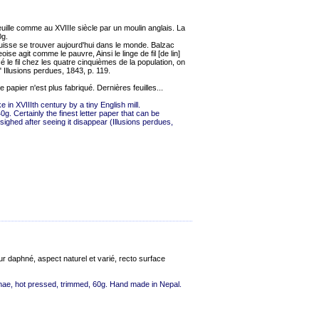
à feuille comme au XVIIIe siècle par un moulin anglais. La
0g.
 puisse se trouver aujourd'hui dans le monde. Balzac
oise agit comme le pauvre, Ainsi le linge de fil [de lin]
 le fil chez les quatre cinquièmes de la population, on
 Illusions perdues, 1843, p. 119.
papier n'est plus fabriqué. Dernières feuilles...
 in XVIIIth century by a tiny English mill.
. Certainly the finest letter paper that can be
ghed after seeing it disappear (Illusions perdues,
r daphné, aspect naturel et varié, recto surface
ae, hot pressed, trimmed, 60g. Hand made in Nepal.