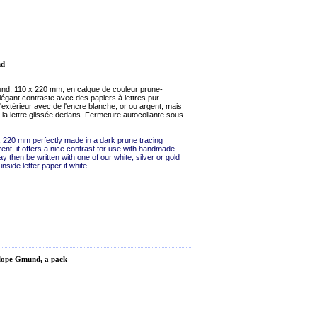
nd
d, 110 x 220 mm, en calque de couleur prune-
élégant contraste avec des papiers à lettres pur
l'extérieur avec de l'encre blanche, or ou argent, mais
e la lettre glissée dedans. Fermeture autocollante sous
 220 mm perfectly made in a dark prune tracing
ent, it offers a nice contrast for use with handmade
y then be written with one of our white, silver or gold
nside letter paper if white
elope Gmund, a pack