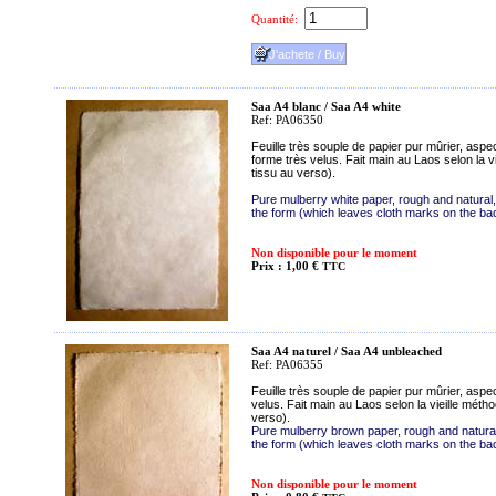
Quantité:
Saa A4 blanc / Saa A4 white
Ref: PA06350
Feuille très souple de papier pur mûrier, aspec
forme très velus. Fait main au Laos selon la
tissu au verso).
Pure mulberry white paper, rough and natural
the form (which leaves cloth marks on the ba
Non disponible pour le moment
Prix : 1,00 €
TTC
Saa A4 naturel / Saa A4 unbleached
Ref: PA06355
Feuille très souple de papier pur mûrier, aspe
velus. Fait main au Laos selon la vieille mé
verso).
Pure mulberry brown paper, rough and natura
the form (which leaves cloth marks on the ba
Non disponible pour le moment