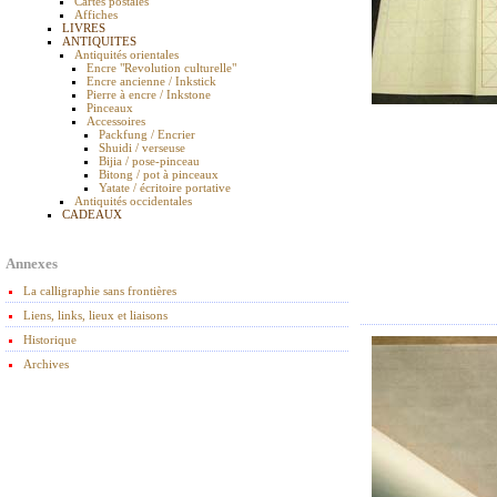
Cartes postales
Affiches
LIVRES
ANTIQUITES
Antiquités orientales
Encre "Revolution culturelle"
Encre ancienne / Inkstick
Pierre à encre / Inkstone
Pinceaux
Accessoires
Packfung / Encrier
Shuidi / verseuse
Bijia / pose-pinceau
Bitong / pot à pinceaux
Yatate / écritoire portative
Antiquités occidentales
CADEAUX
Annexes
La calligraphie sans frontières
Liens, links, lieux et liaisons
Historique
Archives