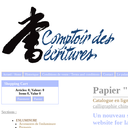
Historique
Conditions de vente / Terms and conditions
Contact
Le palai
Accueil / Home
Shopping Cart
Papier 
Articles:
0, Valeur:
0
Items
0, Value
0
Paiement
Panier
Catalogue en lig
calligraphie chin
Sections :
Un nouveau s
ENLUMINURE
website for l
Accessoires de l'enluminure
Pigments