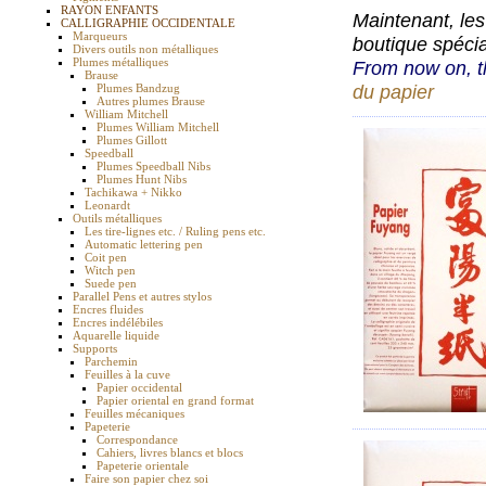
RAYON ENFANTS
Maintenant, le
CALLIGRAPHIE OCCIDENTALE
Marqueurs
boutique spécia
Divers outils non métalliques
Plumes métalliques
From now on, t
Brause
du papier
Plumes Bandzug
Autres plumes Brause
William Mitchell
Plumes William Mitchell
Plumes Gillott
Speedball
Plumes Speedball Nibs
Plumes Hunt Nibs
Tachikawa + Nikko
Leonardt
Outils métalliques
Les tire-lignes etc. / Ruling pens etc.
Automatic lettering pen
Coit pen
Witch pen
Suede pen
Parallel Pens et autres stylos
Encres fluides
Encres indélébiles
Aquarelle liquide
Supports
Parchemin
Feuilles à la cuve
Papier occidental
Papier oriental en grand format
Feuilles mécaniques
Papeterie
Correspondance
Cahiers, livres blancs et blocs
Papeterie orientale
Faire son papier chez soi