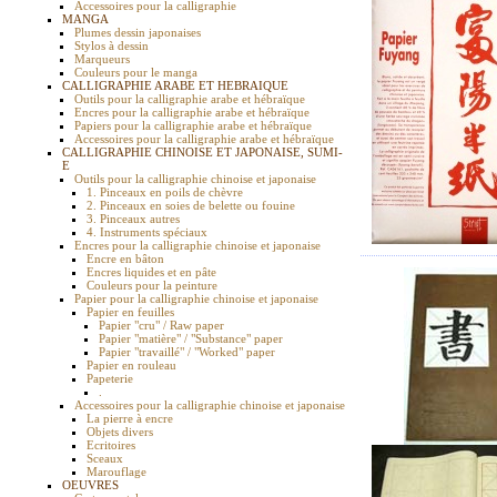
Accessoires pour la calligraphie
MANGA
Plumes dessin japonaises
Stylos à dessin
Marqueurs
Couleurs pour le manga
CALLIGRAPHIE ARABE ET HEBRAIQUE
Outils pour la calligraphie arabe et hébraïque
Encres pour la calligraphie arabe et hébraïque
Papiers pour la calligraphie arabe et hébraïque
Accessoires pour la calligraphie arabe et hébraïque
CALLIGRAPHIE CHINOISE ET JAPONAISE, SUMI-
E
Outils pour la calligraphie chinoise et japonaise
1. Pinceaux en poils de chèvre
2. Pinceaux en soies de belette ou fouine
3. Pinceaux autres
4. Instruments spéciaux
Encres pour la calligraphie chinoise et japonaise
Encre en bâton
Encres liquides et en pâte
Couleurs pour la peinture
Papier pour la calligraphie chinoise et japonaise
Papier en feuilles
Papier "cru" / Raw paper
Papier "matière" / "Substance" paper
Papier "travaillé" / "Worked" paper
Papier en rouleau
Papeterie
.
Accessoires pour la calligraphie chinoise et japonaise
La pierre à encre
Objets divers
Ecritoires
Sceaux
Marouflage
OEUVRES