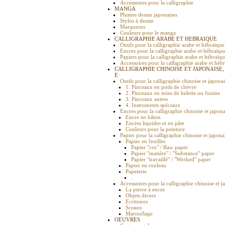
Accessoires pour la calligraphie
MANGA
Plumes dessin japonaises
Stylos à dessin
Marqueurs
Couleurs pour le manga
CALLIGRAPHIE ARABE ET HEBRAIQUE
Outils pour la calligraphie arabe et hébraïque
Encres pour la calligraphie arabe et hébraïqu
Papiers pour la calligraphie arabe et hébraïq
Accessoires pour la calligraphie arabe et héb
CALLIGRAPHIE CHINOISE ET JAPONAISE,
E
Outils pour la calligraphie chinoise et japona
1. Pinceaux en poils de chèvre
2. Pinceaux en soies de belette ou fouine
3. Pinceaux autres
4. Instruments spéciaux
Encres pour la calligraphie chinoise et japona
Encre en bâton
Encres liquides et en pâte
Couleurs pour la peinture
Papier pour la calligraphie chinoise et japona
Papier en feuilles
Papier "cru" / Raw paper
Papier "matière" / "Substance" paper
Papier "travaillé" / "Worked" paper
Papier en rouleau
Papeterie
.
Accessoires pour la calligraphie chinoise et j
La pierre à encre
Objets divers
Ecritoires
Sceaux
Marouflage
OEUVRES