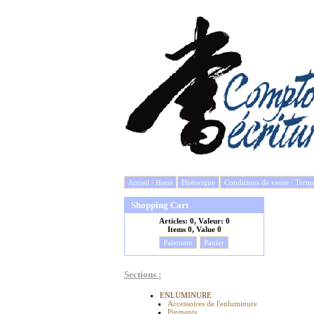
Historique
Conditions de vente / Term
Accueil / Home
Shopping Cart
Articles:
0, Valeur:
0
Items
0, Value
0
Paiement
Panier
Sections :
ENLUMINURE
Accessoires de l'enluminure
Pigments