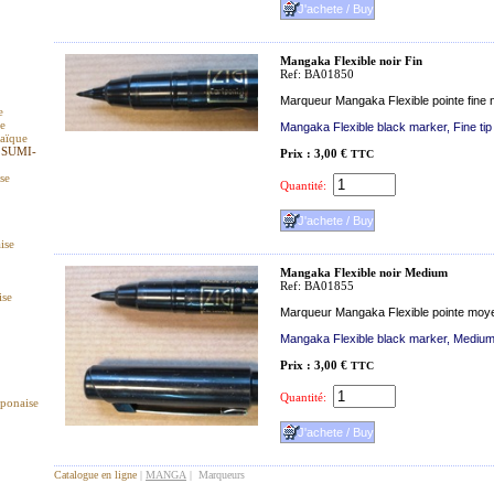
Mangaka Flexible noir Fin
Ref: BA01850
Marqueur Mangaka Flexible pointe fine n
e
ue
Mangaka Flexible black marker, Fine tip
raïque
 SUMI-
Prix : 3,00 €
TTC
ise
Quantité:
ise
Mangaka Flexible noir Medium
Ref: BA01855
ise
Marqueur Mangaka Flexible pointe moy
Mangaka Flexible black marker, Medium 
Prix : 3,00 €
TTC
Quantité:
aponaise
Catalogue en ligne
|
MANGA
| Marqueurs