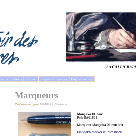
"LA CALLIGRAP
s and conditions
Contact
Le palais du papier
English website
Marqueurs
Catalogue en ligne
|
MANGA
| Marqueurs
Mangaka 01 noir
Ref: BA01801
Marqueur Mangaka 01 mm noir
Mangaka marker 01 mm black